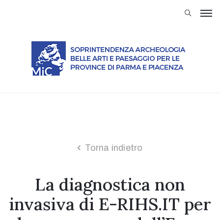
Soprintendenza
Attività
Servizi
al
Cittadino
Modulistica
Musei
Trasparenza
Torna indietro
Normativa
La diagnostica non
Rassegna
stampa
invasiva di E-RIHS.IT per