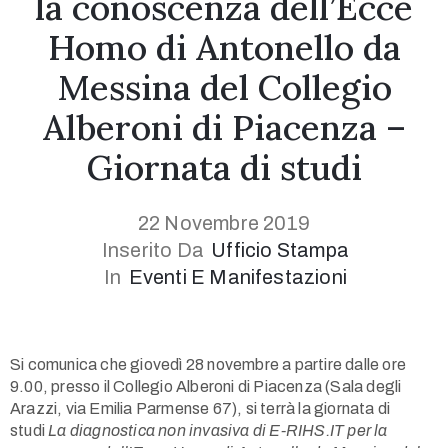
la conoscenza dell’Ecce
Homo di Antonello da
Messina del Collegio
Alberoni di Piacenza –
Giornata di studi
1(617)987-
6543
22 Novembre 2019
info@museumwp.com
Inserito Da
Ufficio Stampa
In
Eventi E Manifestazioni
Privacy
Si comunica che giovedì 28 novembre a partire dalle ore
Policy
9.00, presso il Collegio Alberoni di Piacenza (Sala degli
/
Arazzi, via Emilia Parmense 67), si terrà la giornata di
Terms
studi
La diagnostica non invasiva di E-RIHS.IT per la
of