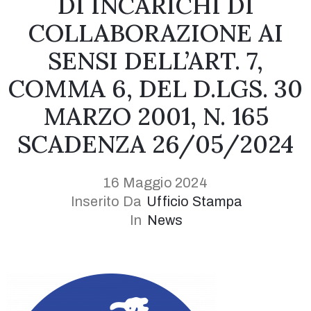
DI INCARICHI DI
COLLABORAZIONE AI
SENSI DELL’ART. 7,
COMMA 6, DEL D.LGS. 30
MARZO 2001, N. 165
SCADENZA 26/05/2024
1(617)987-
6543
info@museumwp.com
16 Maggio 2024
Inserito Da
Ufficio Stampa
In
News
Privacy
Policy
/
Terms
of