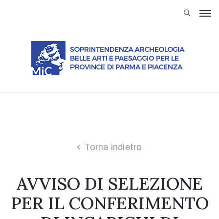
Soprintendenza
Attività
Servizi
al
Cittadino
Modulistica
Musei
Trasparenza
Torna indietro
Normativa
AVVISO DI SELEZIONE
Rassegna
stampa
PER IL CONFERIMENTO