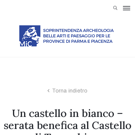
Soprintendenza
Attività
Servizi
al
Cittadino
Modulistica
Musei
Trasparenza
Torna indietro
Normativa
Un castello in bianco –
Rassegna
stampa
serata benefica al Castello