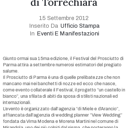
di Torrechiara
15 Settembre 2012
Inserito Da
Ufficio Stampa
In
Eventi E Manifestazioni
1(617)987-
Giunto ormai sua 15ma edizione, il Festival del Prosciutto di
6543
Parma attira a settembre numerosi estimatori del pregiato
info@museumwp.com
salume.
Il Prosciutto di Parma è una di quelle prelibatezze che non
mancano mai nei banchetti di nozze ed ecco che nasce,
come evento collaterale il Festival, il progetto “un castello in
bianco”, una sfilata di abiti da sposa di stilisti nazionali ed
Privacy
internazionali.
Policy
L’evento è organizzato dall’agenzia “di Miele e d’Arancio”,
/
affiancata dall’agenzia di wedding planner “View Wedding”
Terms
fondata da Virna Modena e Morena Martini nel comune di
of
Mirandola, uno dei più colpiti dal sisma, che porteranno la