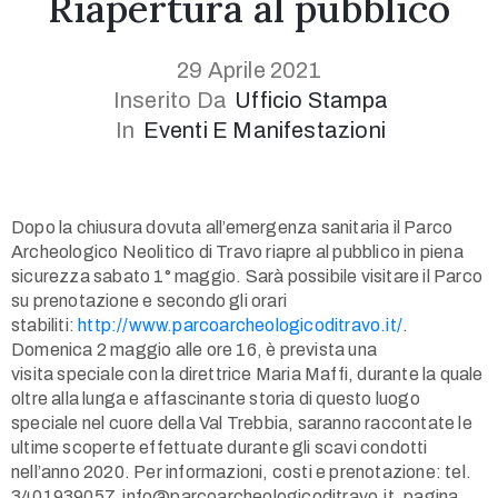
Riapertura al pubblico
29 Aprile 2021
Inserito Da
Ufficio Stampa
In
Eventi E Manifestazioni
1(617)987-
Dopo la chiusura dovuta all’emergenza sanitaria il Parco
6543
Archeologico Neolitico di Travo riapre al pubblico in piena
info@museumwp.com
sicurezza sabato 1° maggio. Sarà possibile visitare il Parco
su prenotazione e secondo gli orari
stabiliti:
http://www.parcoarcheologicoditravo.it/
.
Domenica 2 maggio alle ore 16, è prevista una
visita speciale con la direttrice Maria Maffi, durante la quale
Privacy
oltre alla lunga e affascinante storia di questo luogo
Policy
speciale nel cuore della Val Trebbia, saranno raccontate le
/
ultime scoperte effettuate durante gli scavi condotti
Terms
nell’anno 2020. Per informazioni, costi e prenotazione: tel.
of
3401939057, info@parcoarcheologicoditravo.it, pagina