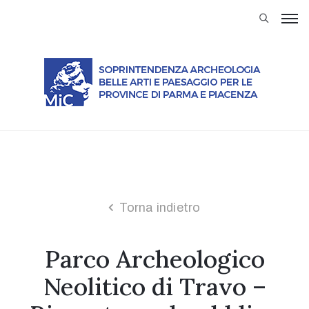
Soprintendenza
Attività
Servizi
al
Cittadino
Modulistica
Musei
Trasparenza
Torna indietro
Normativa
Parco Archeologico
Rassegna
stampa
Neolitico di Travo –