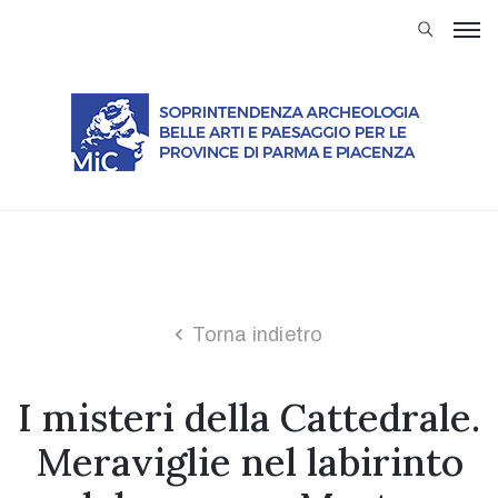
Soprintendenza
Attività
Servizi
al
Cittadino
Modulistica
Musei
Trasparenza
Torna indietro
Normativa
I misteri della Cattedrale.
Rassegna
stampa
Meraviglie nel labirinto