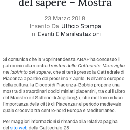
del sapere – Mostra
23 Marzo 2018
Inserito Da
Ufficio Stampa
In
Eventi E Manifestazioni
1(617)987-
Si comunica che la Soprintendenza ABAP ha concesso il
6543
patrocinio alla mostra
I misteri della Cattedrale. Meraviglie
info@museumwp.com
nel labirinto del sapere
, che si terrà presso la Cattedrale di
Piacenza a partire dal prossimo 7 aprile. Nell’anno europeo
della cultura, la Diocesi di Piacenza-Bobbio propone una
mostra di straordinari codici miniati piacentini, tra cui il Libro
del Maestro e il Salterio di Angilberga, che mettono in luce
Privacy
l’importanza della città di Piacenza nel periodo medievale
Policy
quale crocevia tra centro-nord Europa e Mediterraneo.
/
Per maggiori informazioni si rimanda alla relativa pagina
Terms
del
sito web
della Cattedrale.23
of