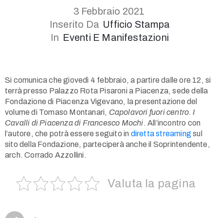
3 Febbraio 2021
Inserito Da
Ufficio Stampa
In
Eventi E Manifestazioni
Si comunica che giovedì 4 febbraio, a partire dalle ore 12, si
terrà presso Palazzo Rota Pisaroni a Piacenza, sede della
1(617)987-
Fondazione di Piacenza Vigevano, la presentazione del
6543
volume di Tomaso Montanari,
Capolavori fuori centro. I
info@museumwp.com
Cavalli di Piacenza di Francesco Mochi
. All’incontro con
l’autore, che potrà essere seguito in
diretta streaming
sul
sito della Fondazione, parteciperà anche il Soprintendente,
arch. Corrado Azzollini.
Privacy
Valuta la pagina
Policy
/
Terms
of