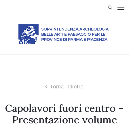
Soprintendenza
Attività
Servizi
al
Cittadino
Modulistica
Musei
Trasparenza
Torna indietro
Normativa
Capolavori fuori centro –
Rassegna
stampa
Presentazione volume