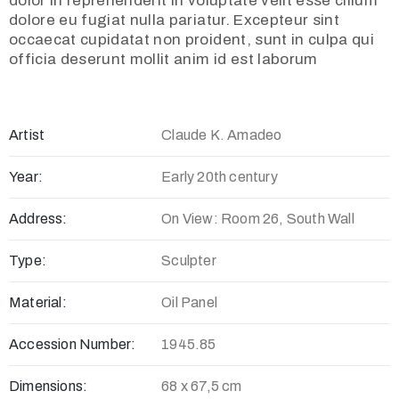
dolor in reprehenderit in voluptate velit esse cillum
dolore eu fugiat nulla pariatur. Excepteur sint
occaecat cupidatat non proident, sunt in culpa qui
officia deserunt mollit anim id est laborum
Artist
Claude K. Amadeo
Year:
Early 20th century
Address:
On View: Room 26, South Wall
Type:
Sculpter
Material:
Oil Panel
Accession Number:
1945.85
Dimensions:
68 x 67,5 cm